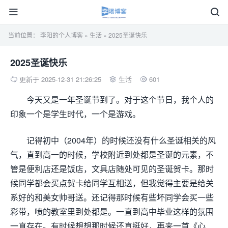


当前位置：
李阳的个人博客
»
生活
» 2025圣诞快乐
2025圣诞快乐
更新于 2025-12-31 21:26:25
生活
601



今天又是一年圣诞节到了。对于这个节日，我个人的
印象一个是学生时代，一个是游戏。
记得初中（2004年）的时候还没有什么圣诞相关的风
气，直到高一的时候，学校附近到处都是圣诞的元素，不
管是便利店还是饭店，文具店随处可见的圣诞贺卡。那时
候同学都会买点贺卡给同学互相送，但我觉得主要是给关
系好的和美女帅哥送。还记得那时候有些坏同学会买一些
彩带，喷的教室里到处都是。一直到高中毕业这样的氛围
一直存在。有时候想想那时候还真挺好，再来一首《心